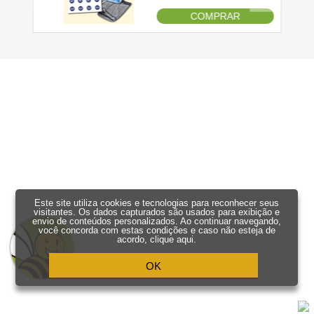
Este site utiliza cookies e tecnologias para reconhecer seus
visitantes. Os dados capturados são usados para exibição e
envio de conteúdos personalizados. Ao continuar navegando,
você concorda com estas condições e caso não esteja de
acordo,
clique aqui
.
OK