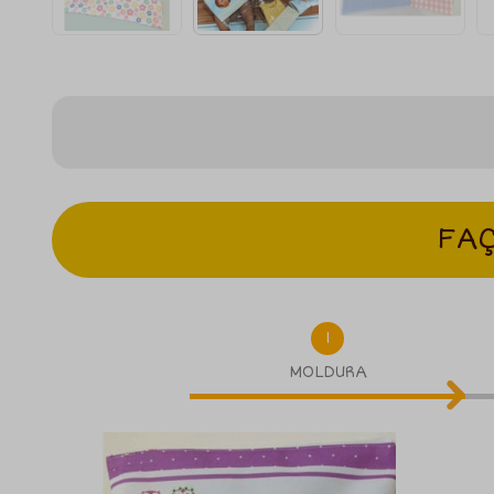
FAÇ
1
MOLDURA