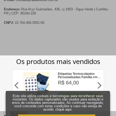
Endereço:
Rua Acyr Guimarães, 436, cj 1803 - Água Verde | Curitiba -
PR | CEP: 80240-230
CNPJ:
15.704.456.0001-00
Este site utiliza cookies e tecnologias para reconhecer seus
visitantes. Os dados capturados são usados para exibição e
envio de conteúdos personalizados. Ao continuar navegando,
você concorda com estas condições e caso não esteja de
acordo,
clique aqui
.