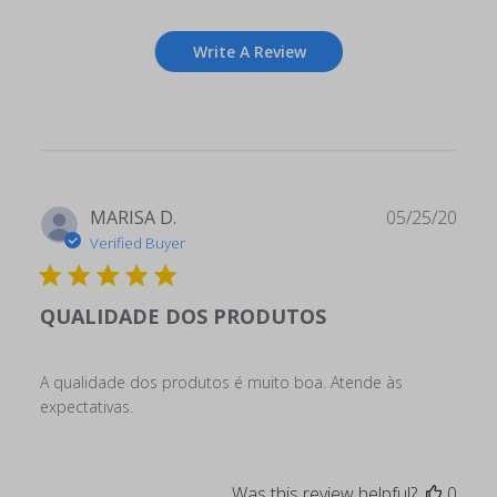
Write A Review
Publ
MARISA D.
05/25/20
date
Verified Buyer
QUALIDADE DOS PRODUTOS
A qualidade dos produtos é muito boa. Atende às
expectativas.
Was this review helpful?
0