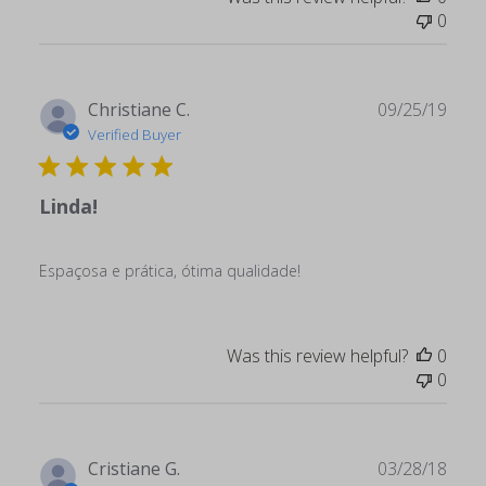
0
Publ
Christiane C.
09/25/19
date
Verified Buyer
Linda!
Espaçosa e prática, ótima qualidade!
Was this review helpful?
0
0
Publ
Cristiane G.
03/28/18