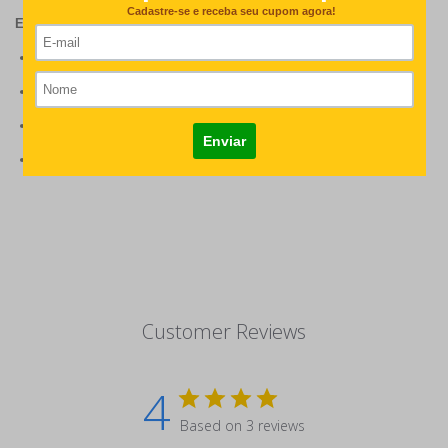
ESPECIFICAÇÕES DO PRODUTO:
Medidas: 38 x 28 x10 cm
Material Oxford;
1 bolso frontal com fechamento em zíper;
2 bolsos laterais com elástico (para levar a garrafinha ou squeeze)
Customer Reviews
4
Based on 3 reviews