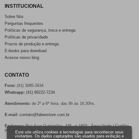
INSTITUCIONAL
Sobre Nós
Perguntas frequentes
Políticas de segurança, troca e entrega
Políticas de privacidade
Prazos de produção e entrega
E-books para download
Acesse nosso blog
CONTATO
Fone:
(41) 3085-3434
Whatsapp:
(41) 99222-7234
Atendimento:
de 2ª a 6ª feira, das 8h às 16:30hs.
E-mail:
contato@fabeestore.com.br
Endereço:
Rua Acyr Guimarães, 436, cj 1803 - Água Verde | Curitiba -
PR | CEP: 80240-230
Este site utiliza cookies e tecnologias para reconhecer seus
visitantes. Os dados capturados são usados para exibição e