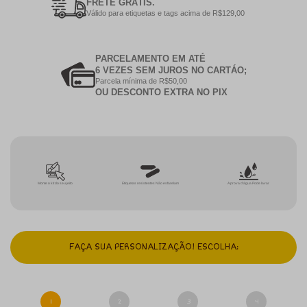
FRETE GRÁTIS.
Válido para etiquetas e tags acima de R$129,00
PARCELAMENTO EM ATÉ
6 VEZES SEM JUROS NO CARTÁO;
Parcela mínima de R$50,00
OU DESCONTO EXTRA NO PIX
Monte o kit do seu jeito
Etiquetas resistentes Não esfarelam
A prova d'água Pode lavar
FAÇA SUA PERSONALIZAÇÃO! ESCOLHA:
1
2
3
4