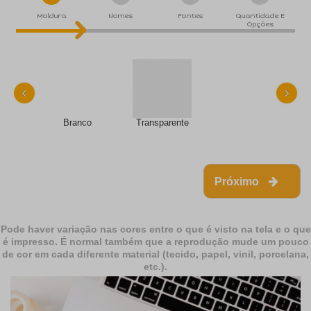
Moldura
Nomes
Fontes
Quantidade E
Opções
‹
›
Branco
Transparente
Próximo
Pode haver variação nas cores entre o que é visto na tela e o que
é impresso. É normal também que a reprodução mude um pouco
de cor em cada diferente material (tecido, papel, vinil, porcelana,
etc.).