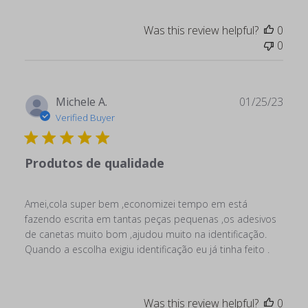
Was this review helpful?
0
0
Publ
Michele A.
01/25/23
date
Verified Buyer
Produtos de qualidade
Amei,cola super bem ,economizei tempo em está
fazendo escrita em tantas peças pequenas ,os adesivos
de canetas muito bom ,ajudou muito na identificação.
Quando a escolha exigiu identificação eu já tinha feito .
Was this review helpful?
0