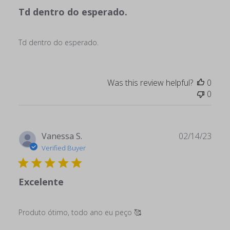
Td dentro do esperado.
Td dentro do esperado.
Was this review helpful?
0
0
Publ
Vanessa S.
02/14/23
date
Verified Buyer
Excelente
Produto ótimo, todo ano eu peço 🥰