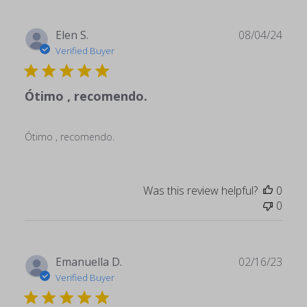
Publ
Elen S.
08/04/24
date
Verified Buyer
Ótimo , recomendo.
Ótimo , recomendo.
Was this review helpful?
0
0
Publ
Emanuella D.
02/16/23
date
Verified Buyer