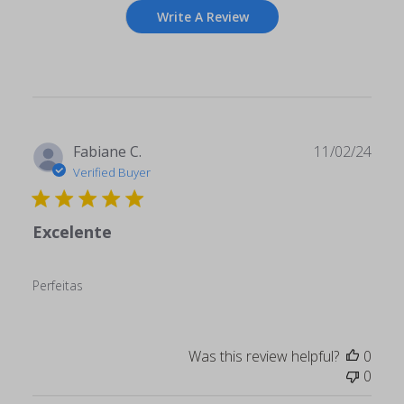
Write A Review
Publ
Fabiane C.
11/02/24
date
Verified Buyer
Excelente
Perfeitas
Was this review helpful?
0
0