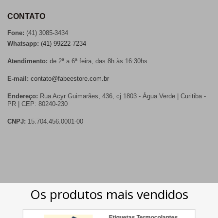
CONTATO
Fone:
(41) 3085-3434
Whatsapp:
(41) 99222-7234
Atendimento:
de 2ª a 6ª feira, das 8h às 16:30hs.
E-mail:
contato@fabeestore.com.br
Endereço:
Rua Acyr Guimarães, 436, cj 1803 - Água Verde | Curitiba -
PR | CEP: 80240-230
CNPJ:
15.704.456.0001-00