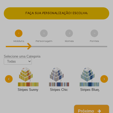
FAÇA SUA PERSONALIZAÇÃO! ESCOLHA:
1
2
3
4
Moldura
Personagem
Nomes
Fontes
Selecione uma Categoria
‹
›
Stripes Sunny
Stripes Chic
Stripes Bluey
Próximo