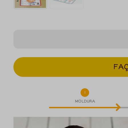
FAÇ
1
MOLDURA