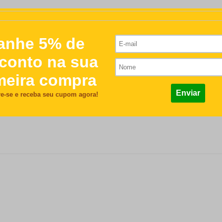
R$107,00
/nome serão