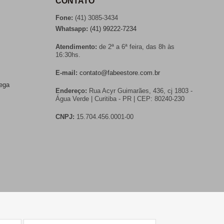
CONTATO
Fone:
(41) 3085-3434
Whatsapp:
(41) 99222-7234
Atendimento:
de 2ª a 6ª feira, das 8h às
16:30hs.
E-mail:
contato@fabeestore.com.br
rega
Endereço:
Rua Acyr Guimarães, 436, cj 1803 -
Água Verde | Curitiba - PR | CEP: 80240-230
CNPJ:
15.704.456.0001-00