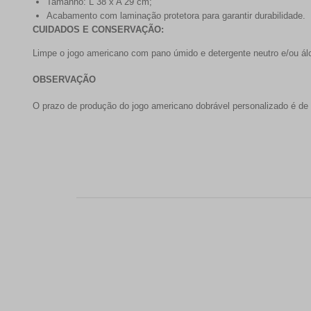
Tamanho: L 38 x A 29 cm;
Acabamento com laminação protetora para garantir durabilidade.
CUIDADOS E CONSERVAÇÃO:
Limpe o jogo americano com pano úmido e detergente neutro e/ou ál
OBSERVAÇÃO
O prazo de produção do jogo americano dobrável personalizado é de a