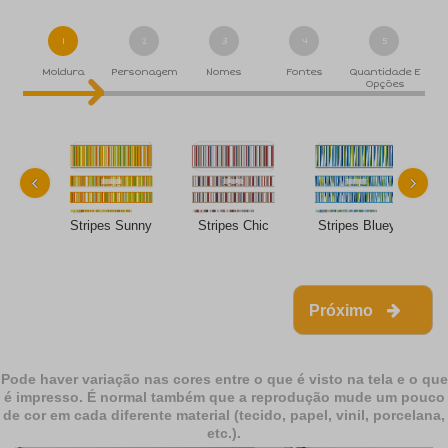
1
2
3
4
5
Moldura
Personagem
Nomes
Fontes
Quantidade E
Opções
‹
›
Stripes Sunny
Stripes Chic
Stripes Bluey
Próximo
Pode haver variação nas cores entre o que é visto na tela e o que
é impresso. É normal também que a reprodução mude um pouco
de cor em cada diferente material (tecido, papel, vinil, porcelana,
etc.).