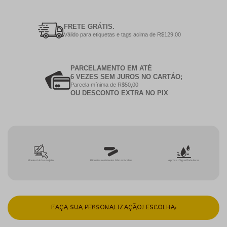
FRETE GRÁTIS.
Válido para etiquetas e tags acima de R$129,00
PARCELAMENTO EM ATÉ
6 VEZES SEM JUROS NO CARTÁO;
Parcela mínima de R$50,00
OU DESCONTO EXTRA NO PIX
Monte o kit do seu jeito
Etiquetas resistentes Não esfarelam
A prova d'água Pode lavar
FAÇA SUA PERSONALIZAÇÃO! ESCOLHA: