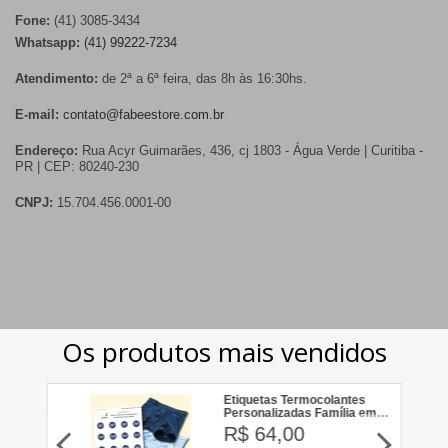
Fone:
(41) 3085-3434
Whatsapp:
(41) 99222-7234
Atendimento:
de 2ª a 6ª feira, das 8h às 16:30hs.
E-mail:
contato@fabeestore.com.br
Endereço:
Rua Acyr Guimarães, 436, cj 1803 - Água Verde | Curitiba -
PR | CEP: 80240-230
CNPJ:
15.704.456.0001-00