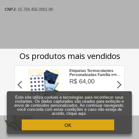
CNPJ:
15.704.456.0001-00
Este site utiliza cookies e tecnologias para reconhecer seus
visitantes. Os dados capturados são usados para exibição e
envio de conteúdos personalizados. Ao continuar navegando,
você concorda com estas condições e caso não esteja de
acordo,
clique aqui
.
OK