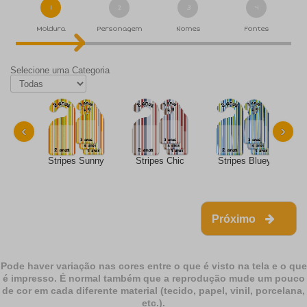
1
2
3
4
Moldura
Personagem
Nomes
Fontes
Selecione uma Categoria
‹
›
Stripes Sunny
Stripes Chic
Stripes Bluey
Próximo
Pode haver variação nas cores entre o que é visto na tela e o que
é impresso. É normal também que a reprodução mude um pouco
de cor em cada diferente material (tecido, papel, vinil, porcelana,
etc.).