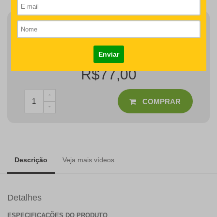
Finalizar Pedido
Detalhes como centralização e proporção de tamanho do
desenho/nome serão revisados na produção do seu pedido
R$77,00
COMPRAR
Descrição
Veja mais vídeos
Detalhes
ESPECIFICAÇÕES DO PRODUTO