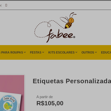
A
|
S PARA ROUPAS
FESTAS
KITS ESCOLARES
OUTROS
EDUCA
Etiquetas Personalizad
A partir de
R$105,00