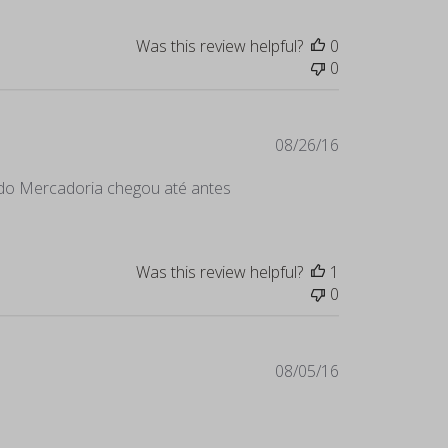
Was this review helpful?
0
0
Published
08/26/16
date
endo Mercadoria chegou até antes
Was this review helpful?
1
0
Published
08/05/16
date