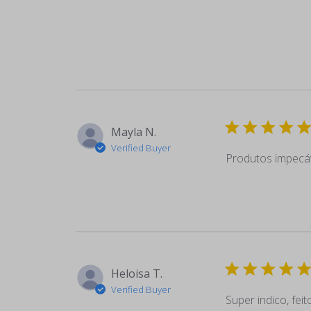
Mayla N.
Verified Buyer
Produtos impecá
Heloisa T.
Verified Buyer
Super indico, fei