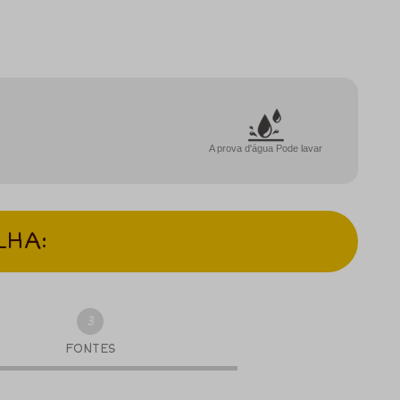
A prova d'água Pode lavar
LHA:
3
FONTES