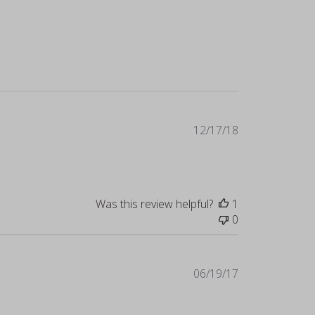
Published
12/17/18
date
Was this review helpful?
1
0
Published
06/19/17
date