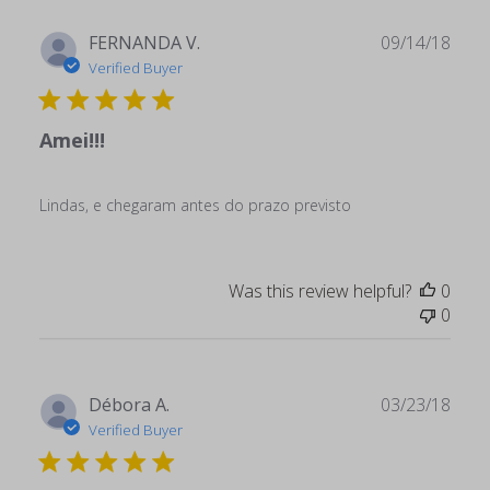
Publ
FERNANDA V.
09/14/18
date
Verified Buyer
Amei!!!
Lindas, e chegaram antes do prazo previsto
Was this review helpful?
0
0
Publ
Débora A.
03/23/18
date
Verified Buyer