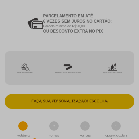
PARCELAMENTO EM ATÉ
6 VEZES SEM JUROS NO CARTÁO;
Parcela mínima de R$50,00
OU DESCONTO EXTRA NO PIX
Monte o kit do seu jeito
Etiquetas resistentes Não esfarelam
A prova d'água Pode lavar
FAÇA SUA PERSONALIZAÇÃO! ESCOLHA:
1
2
3
4
Moldura
Nomes
Fontes
Quantidade E