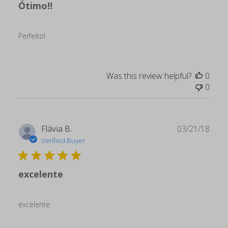
Ótimo!!
Perfeito!
Was this review helpful?
0
0
Publ
Flávia B.
03/21/18
date
Verified Buyer
excelente
excelente