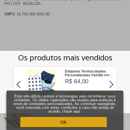
PR | CEP: 80240-230
CNPJ:
15.704.456.0001-00
Este site utiliza cookies e tecnologias para reconhecer seus
visitantes. Os dados capturados são usados para exibição e
envio de conteúdos personalizados. Ao continuar navegando,
você concorda com estas condições e caso não esteja de
acordo,
clique aqui
.
OK