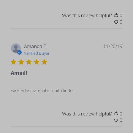
Was this review helpful?
0
0
Publ
Amanda T.
11/20/19
date
Verified Buyer
Amei!!
Excelente material e muito lindo!
Was this review helpful?
0
0