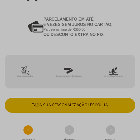
PARCELAMENTO EM ATÉ
6 VEZES SEM JUROS NO CARTÁO;
Parcela mínima de R$50,00
OU DESCONTO EXTRA NO PIX
Monte o kit do seu jeito
Etiquetas resistentes Não esfarelam
A prova d'água Pode lavar
FAÇA SUA PERSONALIZAÇÃO! ESCOLHA:
1
2
3
Moldura
Nomes
Fontes