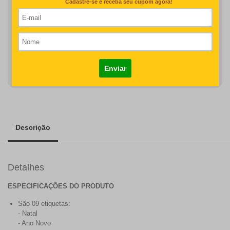
Detalhes como centralização e proporção de tamanho do
desenho/nome serão revisados na produção do seu pedido
R$95,00
COMPRAR
Descrição
Detalhes
ESPECIFICAÇÕES DO PRODUTO
São 09 etiquetas:
- Natal
- Ano Novo