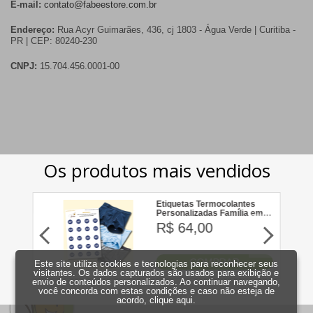
E-mail:
contato@fabeestore.com.br
Endereço:
Rua Acyr Guimarães, 436, cj 1803 - Água Verde | Curitiba -
PR | CEP: 80240-230
CNPJ:
15.704.456.0001-00
Este site utiliza cookies e tecnologias para reconhecer seus
visitantes. Os dados capturados são usados para exibição e
envio de conteúdos personalizados. Ao continuar navegando,
você concorda com estas condições e caso não esteja de
acordo,
clique aqui
.