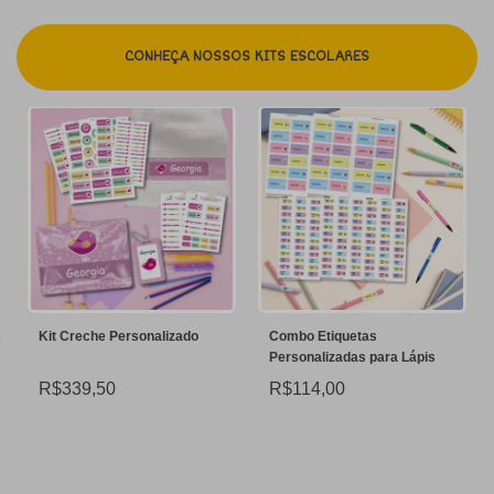
CONHEÇA NOSSOS KITS ESCOLARES
FR
e Personalizado
Combo Etiquetas
Combo Mel (136
Personalizadas para Lápis
personalizadas
50
R$114,00
R$153,00