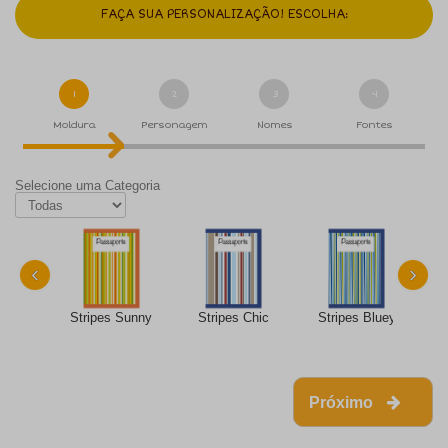
FAÇA SUA PERSONALIZAÇÃO! ESCOLHA:
1
2
3
4
Moldura
Personagem
Nomes
Fontes
Selecione uma Categoria
‹
›
Stripes Sunny
Stripes Chic
Stripes Bluey
Próximo