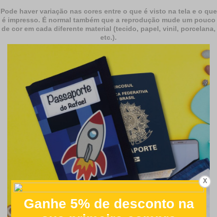
Pode haver variação nas cores entre o que é visto na tela e o que
é impresso. É normal também que a reprodução mude um pouco
de cor em cada diferente material (tecido, papel, vinil, porcelana,
etc.).
X