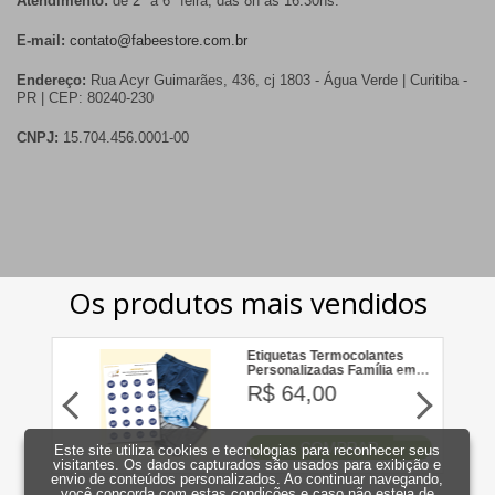
Atendimento:
de 2ª a 6ª feira, das 8h às 16:30hs.
E-mail:
contato@fabeestore.com.br
Endereço:
Rua Acyr Guimarães, 436, cj 1803 - Água Verde | Curitiba -
PR | CEP: 80240-230
CNPJ:
15.704.456.0001-00
Este site utiliza cookies e tecnologias para reconhecer seus
visitantes. Os dados capturados são usados para exibição e
envio de conteúdos personalizados. Ao continuar navegando,
você concorda com estas condições e caso não esteja de