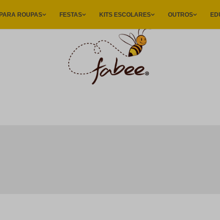
A
|
 PARA ROUPAS
FESTAS
KITS ESCOLARES
OUTROS
ED