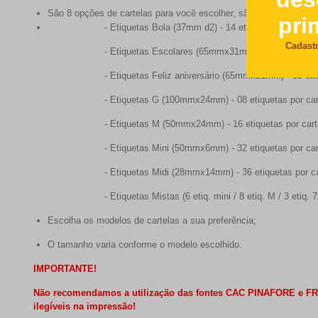
São 8 opções de cartelas para você escolher, são elas:
- Etiquetas Bola (37mm d2) - 14 etiquetas por cartel
- Etiquetas Escolares (65mmx31mm) - 09 etiquetas po
- Etiquetas Feliz aniversário (65mmx31mm) - 09 etique
- Etiquetas G (100mmx24mm) - 08 etiquetas por cart
- Etiquetas M (50mmx24mm) - 16 etiquetas por cart
- Etiquetas Mini (50mmx6mm) - 32 etiquetas por cart
- Etiquetas Midi (28mmx14mm) - 36 etiquetas por car
- Etiquetas Mistas (6 etiq. mini / 8 etiq. M / 3 etiq. 7
Escolha os modelos de cartelas a sua preferência;
O tamanho varia conforme o modelo escolhido.
IMPORTANTE!
Não recomendamos a utilização das fontes CAC PINAFORE e FREE
ilegíveis na impressão!