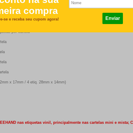
a
r cartela
tas por cartela
ela
ela
ela
tela
2mm x 17mm / 4 etiq. 28mm x 14mm)
HAND nas etiquetas vinil, principalmente nas cartelas mini e mista; 