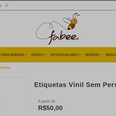
A
|
S PARA ROUPAS
FESTAS
KITS ESCOLARES
OUTROS
EDUCA
izadas
Etiquetas Vinil Sem Pe
A partir de
R$50,00