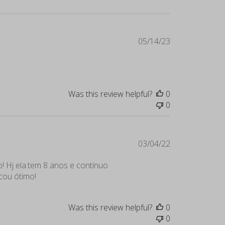
Published
05/14/23
date
Was this review helpful?
0
0
Published
03/04/22
date
! Hj ela.tem 8 anos e continuo
cou ótimo!
Was this review helpful?
0
0