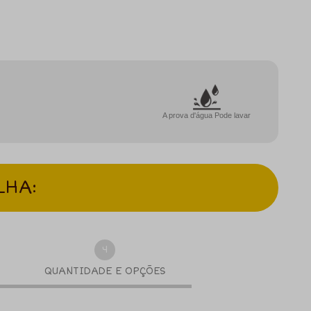
A prova d'água Pode lavar
LHA:
4
QUANTIDADE E OPÇÕES