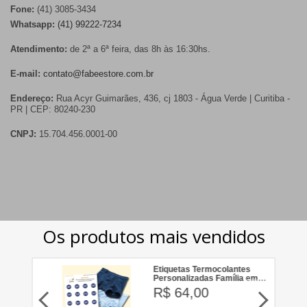
Fone:
(41) 3085-3434
Whatsapp:
(41) 99222-7234
Atendimento:
de 2ª a 6ª feira, das 8h às 16:30hs.
E-mail:
contato@fabeestore.com.br
Endereço:
Rua Acyr Guimarães, 436, cj 1803 - Água Verde | Curitiba -
PR | CEP: 80240-230
CNPJ:
15.704.456.0001-00