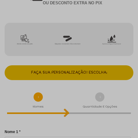
OU DESCONTO EXTRA NO PIX
Monte o kit do seu jeito
Etiquetas resistentes Não esfarelam
A prova d'água Pode lavar
FAÇA SUA PERSONALIZAÇÃO! ESCOLHA:
1
2
Nomes
Quantidade E Opções
Nome 1 *