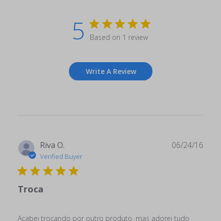
5
Based on 1 review
Write A Review
Publ
Riva O.
06/24/16
date
Verified Buyer
Troca
Acabei trocando por outro produto, mas adorei tudo