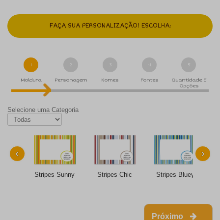
FAÇA SUA PERSONALIZAÇÃO! ESCOLHA:
1
2
3
4
5
Moldura
Personagem
Nomes
Fontes
Quantidade E
Opções
Selecione uma Categoria
‹
›
Stripes Sunny
Stripes Chic
Stripes Bluey
Próximo