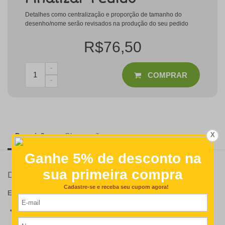
Detalhes como centralização e proporção de tamanho do
desenho/nome serão revisados na produção do seu pedido
R$76,50
COMPRAR
X
Descrição
Observações
Detalhes
ESPECIFICAÇÕES DO PRODUTO:
Medidas: 21 cm larg. X 11 cm de alt;