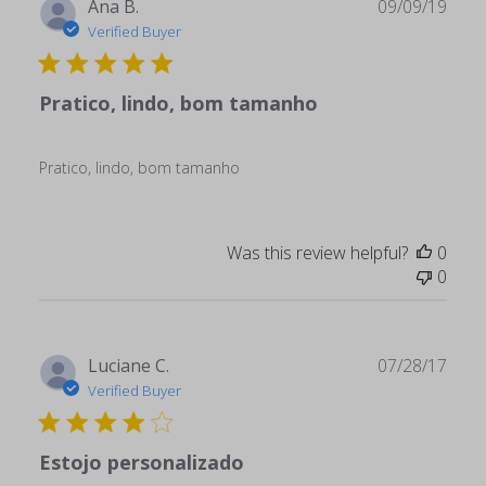
Publ
Ana B.
09/09/19
date
Verified Buyer
Pratico, lindo, bom tamanho
Pratico, lindo, bom tamanho
Was this review helpful?
0
0
Publ
Luciane C.
07/28/17
date
Verified Buyer
Estojo personalizado