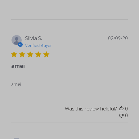
Publ
Silvia S.
02/09/20
date
Verified Buyer
amei
amei
Was this review helpful?
0
0