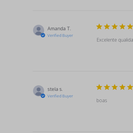
Amanda T.
Verified Buyer
Excelente qualid
stela s.
Verified Buyer
boas