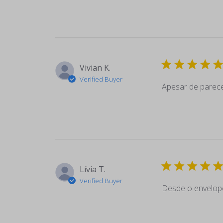
Vivian K.
Verified Buyer
Apesar de parecer
Lívia T.
Verified Buyer
Desde o envelope 