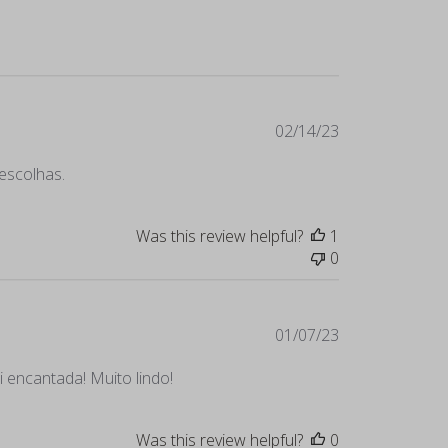
Published
02/14/23
date
 escolhas.
Was this review helpful?
1
0
Published
01/07/23
date
i encantada! Muito lindo!
Was this review helpful?
0