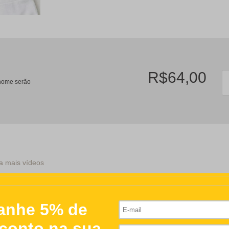
R$64,00
/nome serão
a mais vídeos