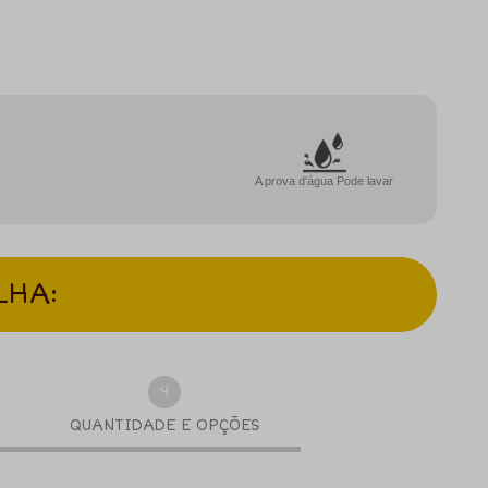
A prova d'água Pode lavar
LHA:
4
QUANTIDADE E OPÇÕES