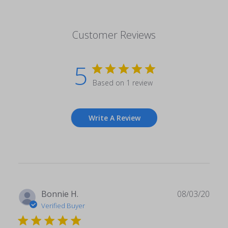
Customer Reviews
5
Based on 1 review
Write A Review
Publ
Bonnie H.
08/03/20
date
Verified Buyer