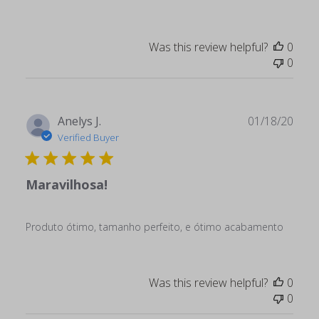
Was this review helpful?
0
0
Publ
Anelys J.
01/18/20
date
Verified Buyer
Maravilhosa!
Produto ótimo, tamanho perfeito, e ótimo acabamento
Was this review helpful?
0
0