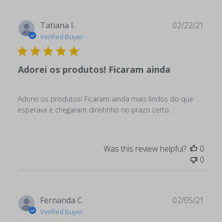
Publ
Tatiana I.
02/22/21
date
Verified Buyer
Adorei os produtos! Ficaram ainda
Adorei os produtos! Ficaram ainda mais lindos do que
esperava e chegaram direitinho no prazo certo.
Was this review helpful?
0
0
Publ
Fernanda C.
02/05/21
date
Verified Buyer