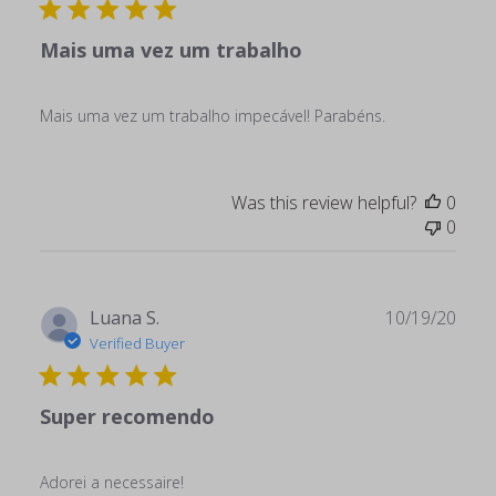
Mais uma vez um trabalho
Mais uma vez um trabalho impecável! Parabéns.
Was this review helpful?
0
0
Publ
Luana S.
10/19/20
date
Verified Buyer
Super recomendo
Adorei a necessaire!