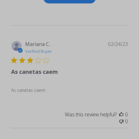
Publ
Mariana C.
02/24/23
date
Verified Buyer
As canetas caem
As canetas caem
Was this review helpful?
0
0