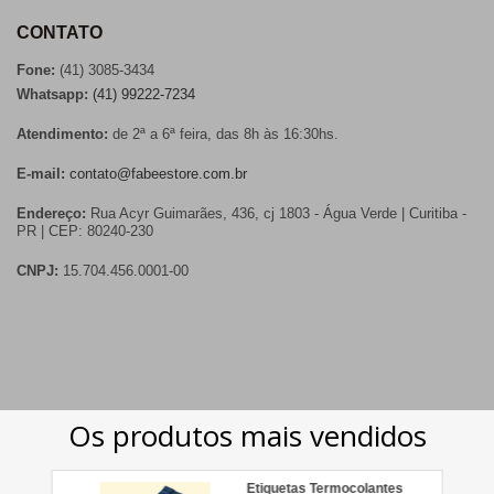
CONTATO
Fone:
(41) 3085-3434
Whatsapp:
(41) 99222-7234
Atendimento:
de 2ª a 6ª feira, das 8h às 16:30hs.
E-mail:
contato@fabeestore.com.br
Endereço:
Rua Acyr Guimarães, 436, cj 1803 - Água Verde | Curitiba -
PR | CEP: 80240-230
CNPJ:
15.704.456.0001-00