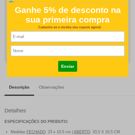
Finalizar Pedido
Detalhes como centralização e proporção de tamanho do
desenho/nome serão revisados na produção do seu pedido
R$93,50
COMPRAR
Descrição
Observações
Detalhes
ESPECIFICAÇÕES DO PRODUTO:
Medidas
FECHADO
: 23 x 10,5 cm |
ABERTO
: 33,5 X 10,5 CM