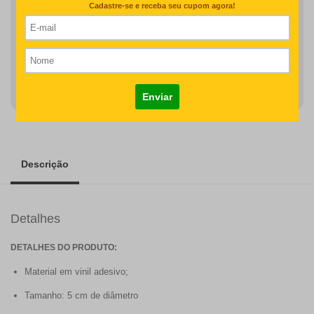
desenho/nome serão revisados na produção do seu pedido
R$67,00
COMPRAR
Descrição
Detalhes
DETALHES DO PRODUTO:
Material em vinil adesivo;
Tamanho: 5 cm de diâmetro