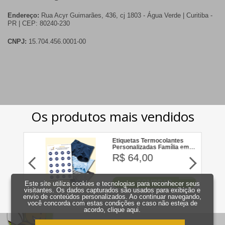
Endereço:
Rua Acyr Guimarães, 436, cj 1803 - Água Verde | Curitiba -
PR | CEP: 80240-230
CNPJ:
15.704.456.0001-00
Este site utiliza cookies e tecnologias para reconhecer seus
visitantes. Os dados capturados são usados para exibição e
envio de conteúdos personalizados. Ao continuar navegando,
você concorda com estas condições e caso não esteja de
acordo,
clique aqui
.