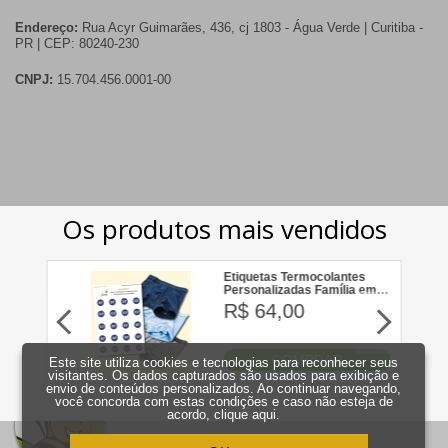
Endereço:
Rua Acyr Guimarães, 436, cj 1803 - Água Verde | Curitiba -
PR | CEP: 80240-230
CNPJ:
15.704.456.0001-00
Este site utiliza cookies e tecnologias para reconhecer seus
visitantes. Os dados capturados são usados para exibição e
envio de conteúdos personalizados. Ao continuar navegando,
você concorda com estas condições e caso não esteja de
acordo,
clique aqui
.