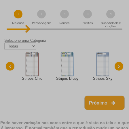
1
2
3
4
5
Moldura
Personagem
Nomes
Fontes
Quantidade E
Opções
Selecione uma Categoria
‹
›
Stripes Chic
Stripes Bluey
Stripes Sky
S
Próximo
Pode haver variação nas cores entre o que é visto na tela e o que
é impresso. É normal também que a reprodução mude um pouco