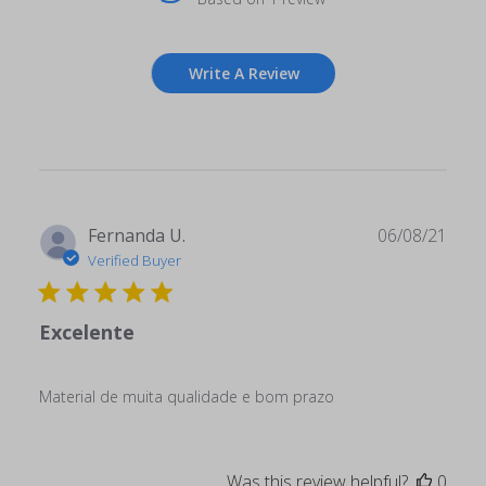
Write A Review
Publ
Fernanda U.
06/08/21
date
Verified Buyer
Excelente
Material de muita qualidade e bom prazo
Was this review helpful?
0