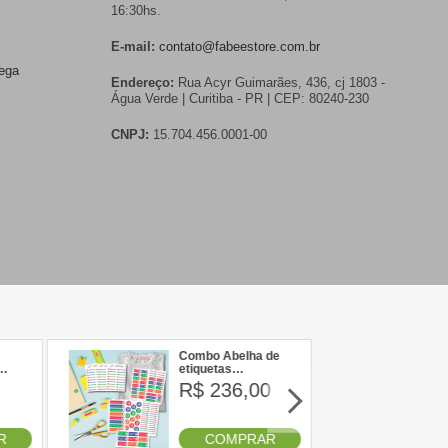
16:30hs.
E-mail:
contato@fabeestore.com.br
rega
Endereço:
Rua Acyr Guimarães, 436, cj 1803 -
Água Verde | Curitiba - PR | CEP: 80240-230
CNPJ:
15.704.456.0001-00