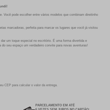
undi!
e. Você pode escolher entre vários modelos que combinam direitinho
tas marcadoras, perfeita para marcar os lugares que você já visitou
a dar um toque especial no escritório. É uma forma divertida e
aça do seu espaço um verdadeiro convite para novas aventuras!
eu CEP para calcular o valor da entrega.
PARCELAMENTO EM ATÉ
6 VEZES SEM JUROS NO CARTÁO;