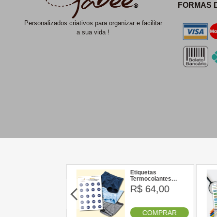
FORMAS 
Personalizados criativos para organizar e facilitar
a sua vida !