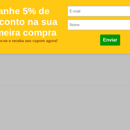
R$115,00
/nome serão