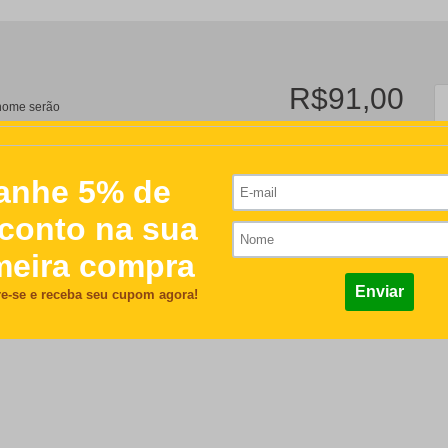
R$91,00
/nome serão