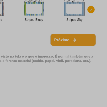
›
ic
Stripes Bluey
Stripes Sky
S
Próximo
 visto na tela e o que é impresso. É normal também que a
erente material (tecido, papel, vinil, porcelana, etc.).