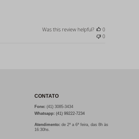
date
Was this review helpful?
0
0
CONTATO
Fone:
(41) 3085-3434
Whatsapp:
(41) 99222-7234
Atendimento:
de 2ª a 6ª feira, das 8h às
16:30hs.