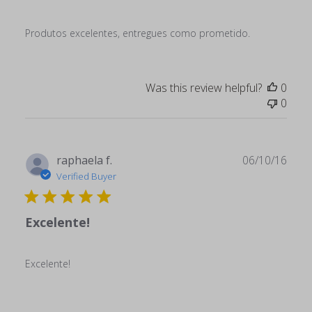
Produtos excelentes, entregues como prometido.
Was this review helpful?
0
0
Publ
raphaela f.
06/10/16
date
Verified Buyer
Excelente!
Excelente!