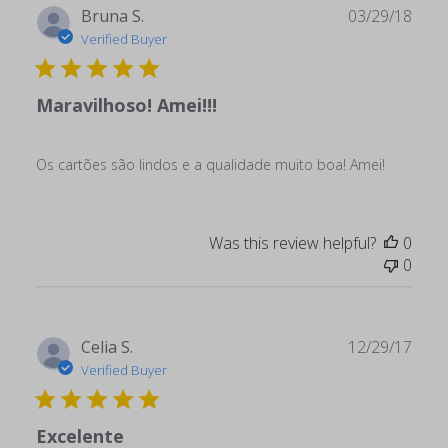
Publ
Bruna S.
03/29/18
date
Verified Buyer
Maravilhoso! Amei!!!
Os cartões são lindos e a qualidade muito boa! Amei!
Was this review helpful?
0
0
Publ
Celia S.
12/29/17
date
Verified Buyer
Excelente