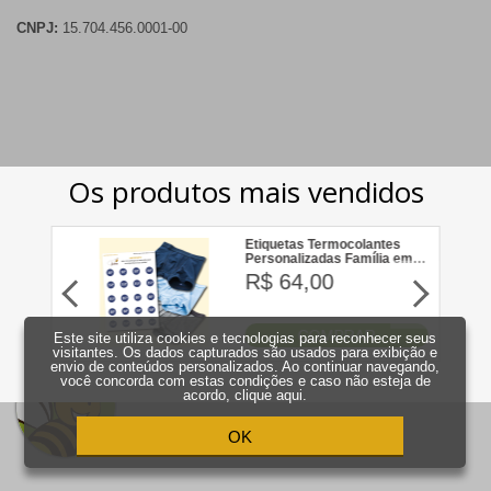
CNPJ:
15.704.456.0001-00
Este site utiliza cookies e tecnologias para reconhecer seus
visitantes. Os dados capturados são usados para exibição e
envio de conteúdos personalizados. Ao continuar navegando,
você concorda com estas condições e caso não esteja de
acordo,
clique aqui
.
OK