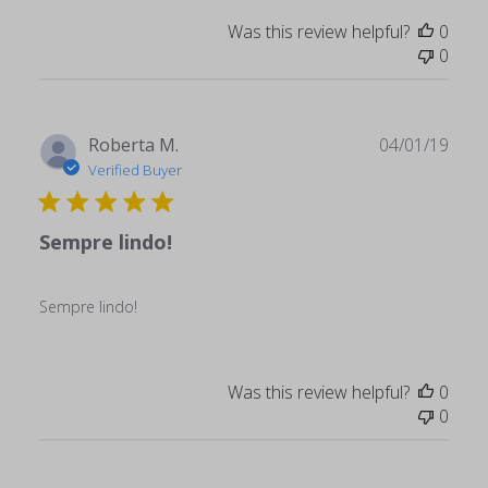
Was this review helpful?
0
0
Publ
Roberta M.
04/01/19
date
Verified Buyer
Sempre lindo!
Sempre lindo!
Was this review helpful?
0
0