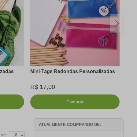
izadas
Mini-Tags Redondas Personalizadas
Kit 
R$ 17,00
R$ 
Comprar
ATUALMENTE COMPRANDO DE:
bir: