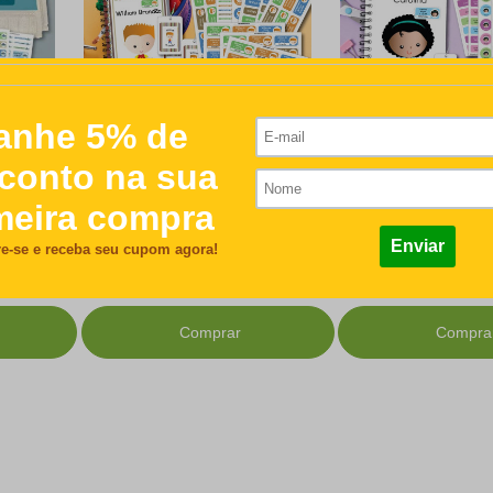
Kit Escolar 3
Kit Escolar 2
R$614,90
R$453,00
Comprar
Compra