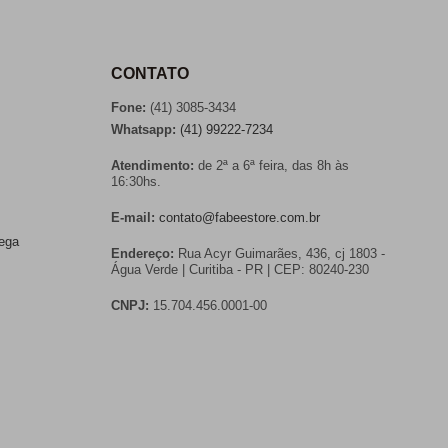
CONTATO
Fone:
(41) 3085-3434
Whatsapp:
(41) 99222-7234
Atendimento:
de 2ª a 6ª feira, das 8h às
16:30hs.
E-mail:
contato@fabeestore.com.br
rega
Endereço:
Rua Acyr Guimarães, 436, cj 1803 -
Água Verde | Curitiba - PR | CEP: 80240-230
CNPJ:
15.704.456.0001-00