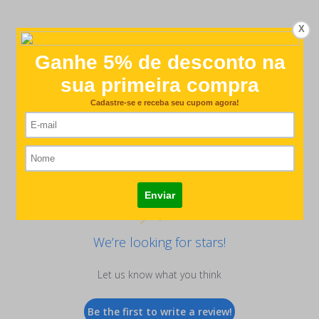
X
Customer Reviews
We’re looking for stars!
Let us know what you think
Be the first to write a review!