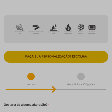
Monte o kit do seu
Etiquetas resistentes Não
A prova d'água Pode
Suporta altas
Pode ir ao
Pode ir ao
jeito
esfarelam
lavar
temperaturas
freezer
microondas
FAÇA SUA PERSONALIZAÇÃO! ESCOLHA:
1
2
Nomes
Quantidade E Opções
Gostaria de alguma alteração?
*