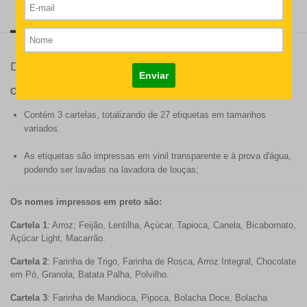
Descrição
Modo de Aplicação
Detalhes
CONTEÚDO DO PRODUTO
Contém 3 cartelas, totalizando de 27 etiquetas em tamanhos
variados.
As etiquetas são impressas em vinil transparente e à prova d'água,
podendo ser lavadas na lavadora de louças;
Os nomes impressos em preto são:
Cartela 1
: Arroz; Feijão, Lentilha, Açúcar, Tapioca, Canela, Bicabornato,
Açúcar Light, Macarrão.
Cartela 2
: Farinha de Trigo, Farinha de Rosca, Arroz Integral, Chocolate
em Pó, Granola, Batata Palha, Polvilho.
Cartela 3
: Farinha de Mandioca, Pipoca, Bolacha Doce, Bolacha