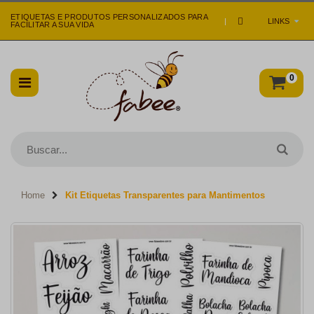
ETIQUETAS E PRODUTOS PERSONALIZADOS PARA
|
LINKS
FACILITAR A SUA VIDA
0
Home
Kit Etiquetas Transparentes para Mantimentos