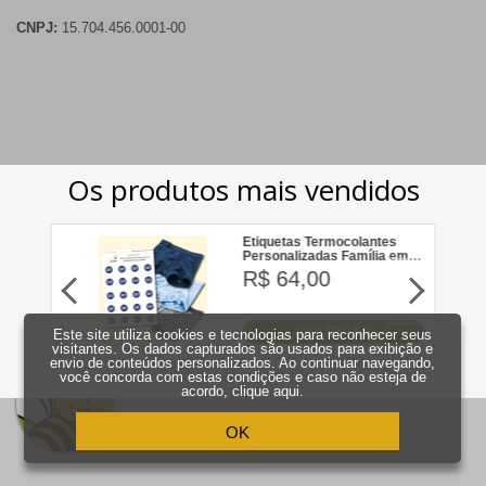
CNPJ:
15.704.456.0001-00
Este site utiliza cookies e tecnologias para reconhecer seus
visitantes. Os dados capturados são usados para exibição e
envio de conteúdos personalizados. Ao continuar navegando,
você concorda com estas condições e caso não esteja de
acordo,
clique aqui
.
OK