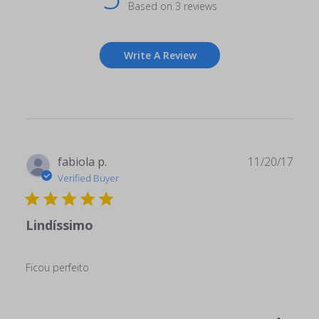
Based on 3 reviews
Write A Review
Publ
fabiola p.
11/20/17
date
Verified Buyer
Lindíssimo
Ficou perfeito