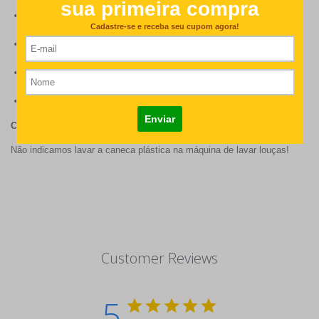
Tamanho: 9,5cm de altura;
Capacidade: 325 ml;
Cor: Branca;
Opções em porcelana ou plástica.
CUIDADOS
Não indicamos lavar a caneca plástica na máquina de lavar louças!
Customer Reviews
5