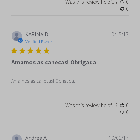
Was this review helpful?
0
0
Publ
KARINA D.
10/15/17
date
Verified Buyer
Amamos as canecas! Obrigada.
Amamos as canecas! Obrigada.
Was this review helpful?
0
0
Publ
Andrea A.
10/02/17