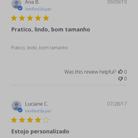
Publ
Ana B.
09/09/19
date
Verified Buyer
Pratico, lindo, bom tamanho
Pratico, lindo, bom tamanho
Was this review helpful?
0
0
Publ
Luciane C.
07/28/17
date
Verified Buyer
Estojo personalizado