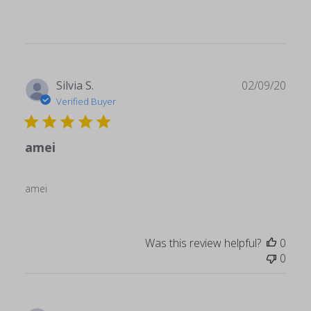
Publ
Silvia S.
02/09/20
date
Verified Buyer
amei
amei
Was this review helpful?
0
0