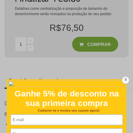
Detalhes como centralização e proporção de tamanho do
desenho/nome serão revisados na produção do seu pedido
R$76,50
COMPRAR
X
Descrição
Observações
Detalhes
ESPECIFICAÇÕES DO PRODUTO:
Medidas: 21 cm larg. X 11 cm de alt;