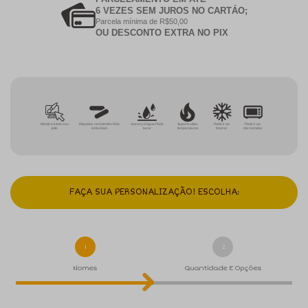
6 VEZES SEM JUROS NO CARTÁO;
Parcela mínima de R$50,00
OU DESCONTO EXTRA NO PIX
Monte o kit do seu
Etiquetas resistentes Não
A prova d'água Pode
Suporta altas
Pode ir ao
Pode ir ao
jeito
esfarelam
lavar
temperaturas
freezer
microondas
FAÇA SUA PERSONALIZAÇÃO! ESCOLHA:
1
2
Nomes
Quantidade E Opções