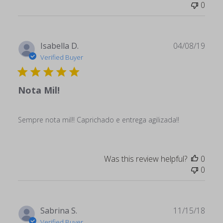
0
Publ
Isabella D.
04/08/19
date
Verified Buyer
Nota Mil!
Sempre nota mil!! Caprichado e entrega agilizada!!
Was this review helpful?
0
0
Publ
Sabrina S.
11/15/18
date
Verified Buyer