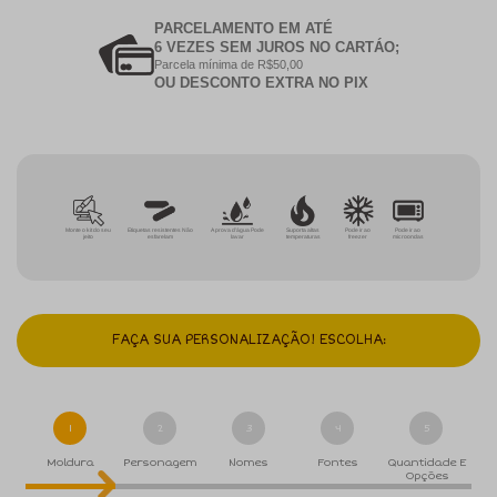
PARCELAMENTO EM ATÉ
6 VEZES SEM JUROS NO CARTÁO;
Parcela mínima de R$50,00
OU DESCONTO EXTRA NO PIX
Monte o kit do seu
Etiquetas resistentes Não
A prova d'água Pode
Suporta altas
Pode ir ao
Pode ir ao
jeito
esfarelam
lavar
temperaturas
freezer
microondas
FAÇA SUA PERSONALIZAÇÃO! ESCOLHA:
1
2
3
4
5
Moldura
Personagem
Nomes
Fontes
Quantidade E
Opções