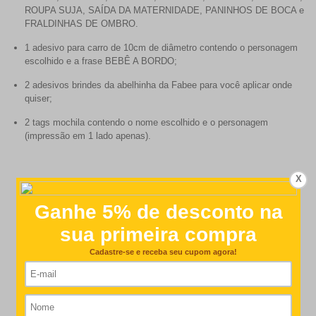
ROUPA SUJA, SAÍDA DA MATERNIDADE, PANINHOS DE BOCA e
FRALDINHAS DE OMBRO.
1 adesivo para carro de 10cm de diâmetro contendo o personagem
escolhido e a frase BEBÊ A BORDO;
2 adesivos brindes da abelhinha da Fabee para você aplicar onde
quiser;
2 tags mochila contendo o nome escolhido e o personagem
(impressão em 1 lado apenas).
X
Customer Reviews
4.9
Based on 11 reviews