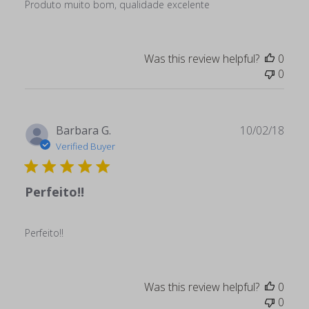
Produto muito bom, qualidade excelente
Was this review helpful?
0
0
Publ
Barbara G.
10/02/18
date
Verified Buyer
Perfeito!!
Perfeito!!
Was this review helpful?
0
0