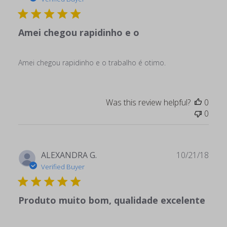
Amei chegou rapidinho e o
Amei chegou rapidinho e o trabalho é otimo.
Was this review helpful?
0
0
Publ
ALEXANDRA G.
10/21/18
date
Verified Buyer
Produto muito bom, qualidade excelente