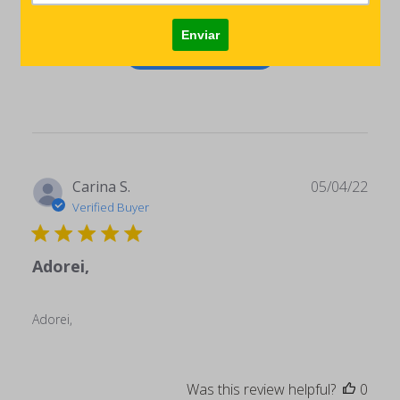
Write A Review
Publ
Carina S.
05/04/22
date
Verified Buyer
Adorei,
Adorei,
Was this review helpful?
0