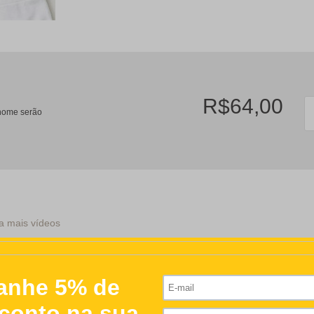
R$64,00
/nome serão
a mais vídeos