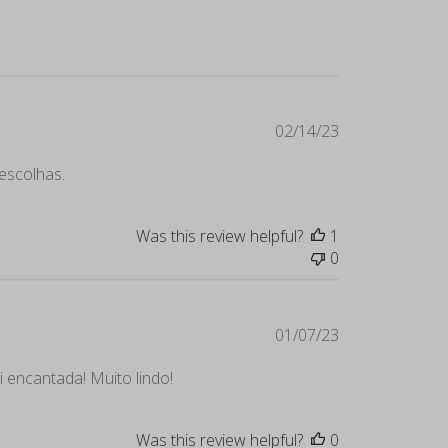
Published
02/14/23
date
 escolhas.
Was this review helpful?
1
0
Published
01/07/23
date
i encantada! Muito lindo!
Was this review helpful?
0