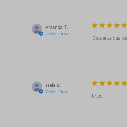
Amanda T.
Verified Buyer
Excelente qualid
stela s.
Verified Buyer
boas