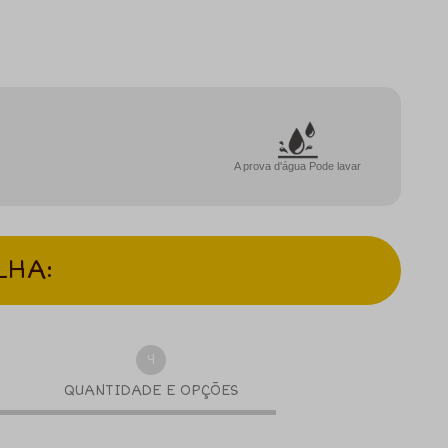
A prova d'água Pode lavar
LHA:
4
QUANTIDADE E OPÇÕES