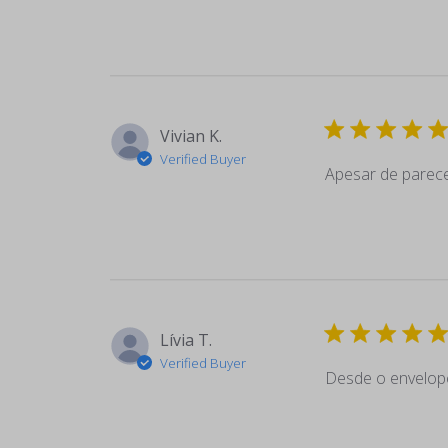
Vivian K.
Verified Buyer
Apesar de parecer
Lívia T.
Verified Buyer
Desde o envelope 