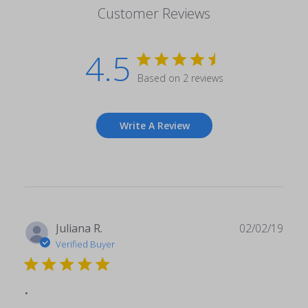
Customer Reviews
4.5
Based on 2 reviews
Write A Review
Publ
Juliana R.
02/02/19
date
Verified Buyer
.