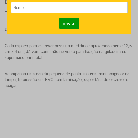
Detalhes
Tamanho aproximado: 25 cm x 17,5 cm;
De segunda à Sexta-Feira
Cada espaço para escrever possui a medida de aproximadamente 12,5
cm x 4 cm; Já vem com imãs no verso para fixação na geladeira ou
superfícies em metal
Acompanha uma caneta pequena de ponta fina com mini apagador na
tampa; Impressão em PVC com laminação, super fácil de escrever e
apagar.