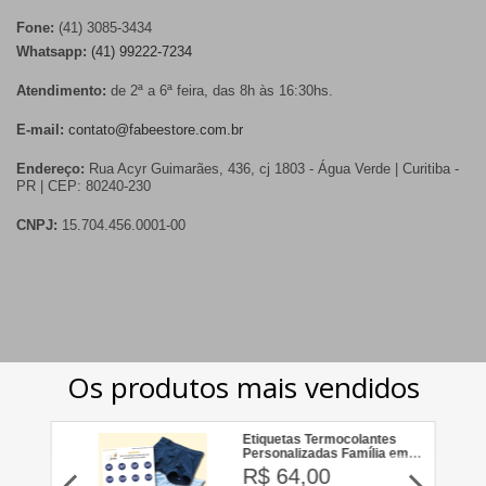
Fone:
(41) 3085-3434
Whatsapp:
(41) 99222-7234
Atendimento:
de 2ª a 6ª feira, das 8h às 16:30hs.
E-mail:
contato@fabeestore.com.br
Endereço:
Rua Acyr Guimarães, 436, cj 1803 - Água Verde | Curitiba -
PR | CEP: 80240-230
CNPJ:
15.704.456.0001-00