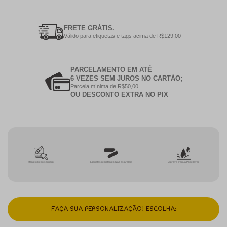
FRETE GRÁTIS.
Válido para etiquetas e tags acima de R$129,00
PARCELAMENTO EM ATÉ
6 VEZES SEM JUROS NO CARTÁO;
Parcela mínima de R$50,00
OU DESCONTO EXTRA NO PIX
Monte o kit do seu jeito
Etiquetas resistentes Não esfarelam
A prova d'água Pode lavar
FAÇA SUA PERSONALIZAÇÃO! ESCOLHA: