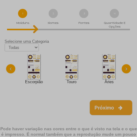
1
2
3
4
Moldura
Nomes
Fontes
Quantidade E
Opções
Selecione uma Categoria
‹
›
Escorpião
Touro
Áries
Próximo
Pode haver variação nas cores entre o que é visto na tela e o que
é impresso. É normal também que a reprodução mude um pouco