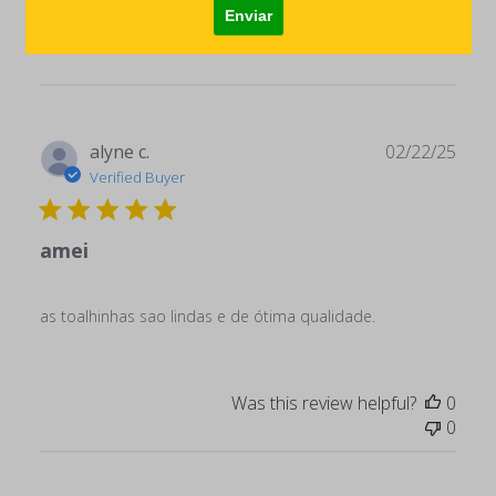
Publ
alyne c.
02/22/25
date
Verified Buyer
amei
as toalhinhas sao lindas e de ótima qualidade.
Was this review helpful?
0
0