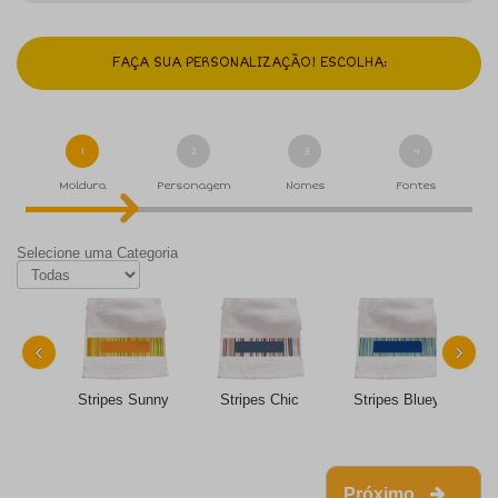
FAÇA SUA PERSONALIZAÇÃO! ESCOLHA:
1
2
3
4
Moldura
Personagem
Nomes
Fontes
Selecione uma Categoria
‹
›
Stripes Sunny
Stripes Chic
Stripes Bluey
Próximo