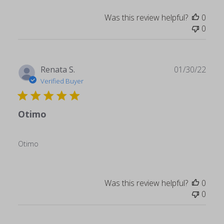
Was this review helpful?
0
0
Publ
Renata S.
01/30/22
date
Verified Buyer
Otimo
Otimo
Was this review helpful?
0
0