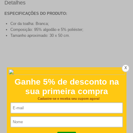
Detalhes
ESPECIFICAÇÕES DO PRODUTO:
Cor da toalha: Branca;
Composição: 95% algodão e 5% poliéster;
Tamanho aproximado: 30 x 50 cm.
X
Customer Reviews
4.7
Based on 56 reviews
Write A Review