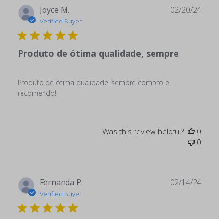
Publ
Joyce M.
02/20/24
date
Verified Buyer
Produto de ótima qualidade, sempre
Produto de ótima qualidade, sempre compro e
recomendo!
Was this review helpful?
0
0
Publ
Fernanda P.
02/14/24
date
Verified Buyer