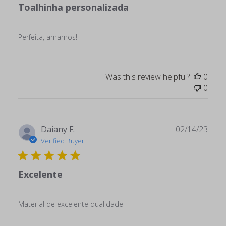
Toalhinha personalizada
Perfeita, amamos!
Was this review helpful?
0
0
Publ
Daiany F.
02/14/23
date
Verified Buyer
Excelente
Material de excelente qualidade