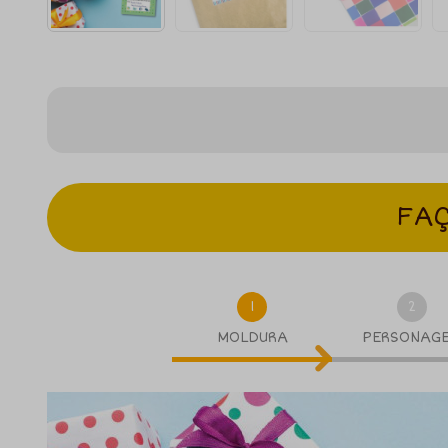
FAÇ
1
2
MOLDURA
PERSONAG