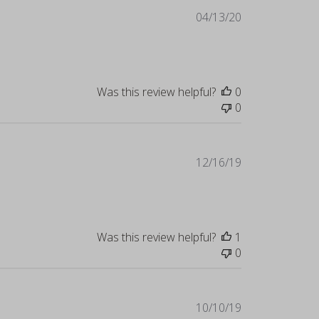
Published
04/13/20
date
Was this review helpful?
0
0
Published
12/16/19
date
Was this review helpful?
1
0
Published
10/10/19