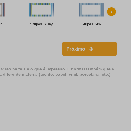
›
ic
Stripes Bluey
Stripes Sky
S
Próximo
 visto na tela e o que é impresso. É normal também que a
erente material (tecido, papel, vinil, porcelana, etc.).