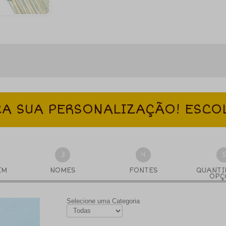
A SUA PERSONALIZAÇÃO! ESCO
3
4
EM
NOMES
FONTES
QUANTI
OPÇ
Selecione uma Categoria