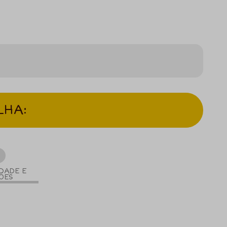
LHA:
5
DADE E
ÕES