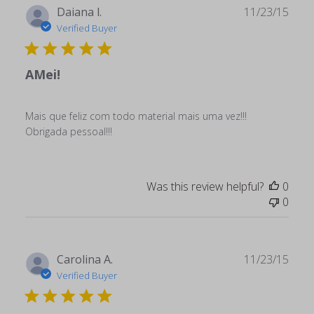
Publ
Daiana l.
11/23/15
date
Verified Buyer
AMei!
Mais que feliz com todo material mais uma vez!!!
Obrigada pessoal!!!
Was this review helpful?
0
0
Publ
Carolina A.
11/23/15
date
Verified Buyer