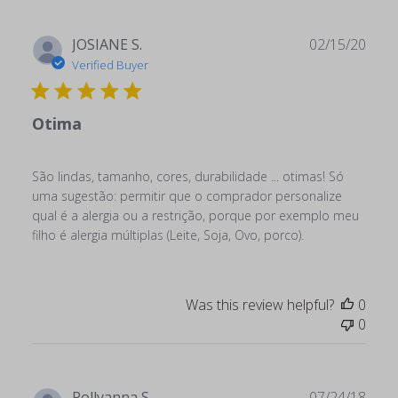
Publ
JOSIANE S.
02/15/20
date
Verified Buyer
Otima
São lindas, tamanho, cores, durabilidade ... otimas! Só
uma sugestão: permitir que o comprador personalize
qual é a alergia ou a restrição, porque por exemplo meu
filho é alergia múltiplas (Leite, Soja, Ovo, porco).
Was this review helpful?
0
0
Publ
Pollyanna S.
07/24/18