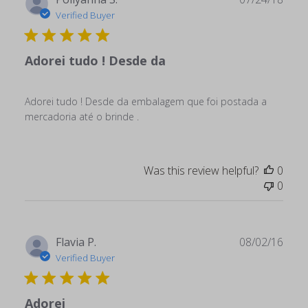
date
Verified Buyer
Adorei tudo ! Desde da
Adorei tudo ! Desde da embalagem que foi postada a
mercadoria até o brinde .
Was this review helpful?
0
0
Publ
Flavia P.
08/02/16
date
Verified Buyer
Adorei