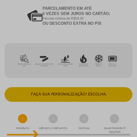
PARCELAMENTO EM ATÉ
6 VEZES SEM JUROS NO CARTÁO;
Parcela mínima de R$50,00
OU DESCONTO EXTRA NO PIX
Monte o kit do seu
Etiquetas resistentes Não
A prova d'água Pode
Suporta altas
Pode ir ao
Pode ir ao
jeito
esfarelam
lavar
temperaturas
freezer
microondas
FAÇA SUA PERSONALIZAÇÃO! ESCOLHA:
1
2
3
4
Moldura
Gênero / Alimento
Nomes
Quantidade E
Opções