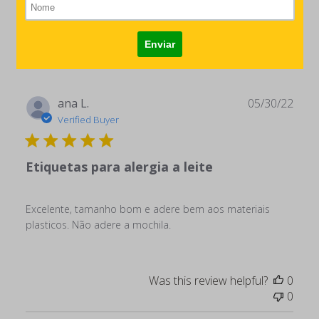
Publ
ana L.
05/30/22
date
Verified Buyer
Etiquetas para alergia a leite
Excelente, tamanho bom e adere bem aos materiais
plasticos. Não adere a mochila.
Was this review helpful?
0
0