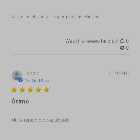
Adorei as etiquetas! Super práticas e lindas
Was this review helpful?
0
0
Publ
iana c.
01/15/16
date
Verified Buyer
Ótimo
Muito rápido e de qualidade