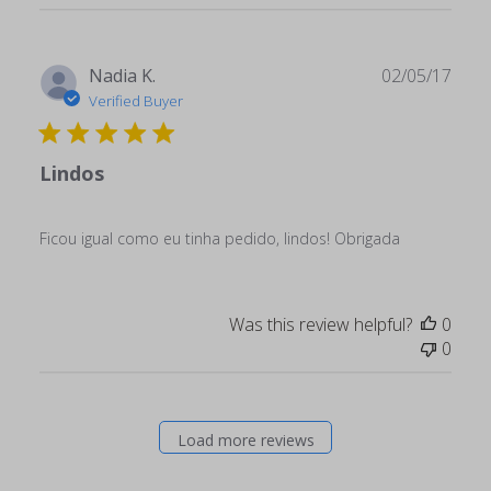
Publ
Nadia K.
02/05/17
date
Verified Buyer
Lindos
Ficou igual como eu tinha pedido, lindos! Obrigada
Was this review helpful?
0
0
Load more reviews