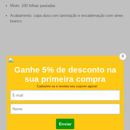
Miolo: 100 folhas pautadas
Acabamento: capa dura com laminação e encadernação com wireo
branco.
X
Customer Reviews
4.7
Based on 7 reviews
Write A Review