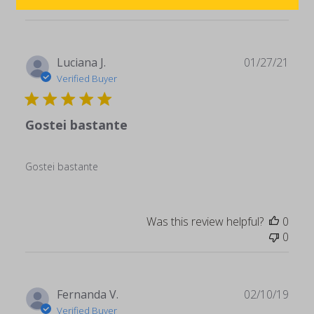
Publ
Luciana J.
01/27/21
date
Verified Buyer
Gostei bastante
Gostei bastante
Was this review helpful?
0
0
Publ
Fernanda V.
02/10/19
date
Verified Buyer