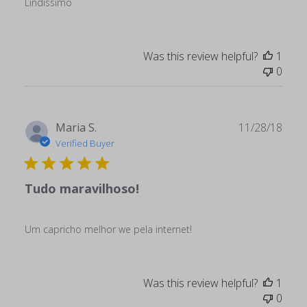
Lindíssimo
Was this review helpful?
1
0
Publ
Maria S.
11/28/18
date
Verified Buyer
Tudo maravilhoso!
Um capricho melhor we pela internet!
Was this review helpful?
1
0