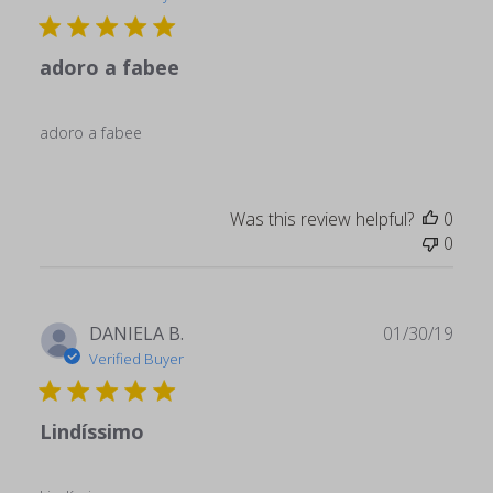
adoro a fabee
adoro a fabee
Was this review helpful?
0
0
Publ
DANIELA B.
01/30/19
date
Verified Buyer
Lindíssimo