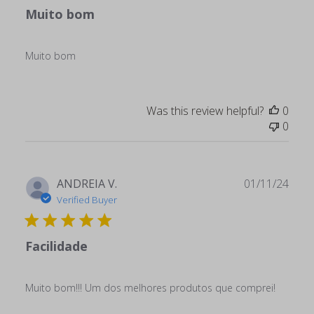
Muito bom
Muito bom
Was this review helpful?
0
0
Publ
ANDREIA V.
01/11/24
date
Verified Buyer
Facilidade
Muito bom!!! Um dos melhores produtos que comprei!