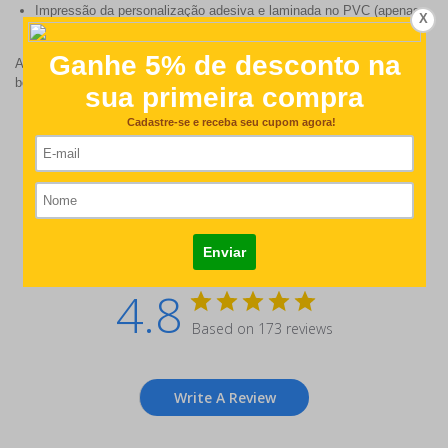
Impressão da personalização adesiva e laminada no PVC (apenas
X
na frente)
ATENÇÃO ! A alça de silicone é mais resistente que a alça corrente-
bolinha! Não puxar com força afim de evitar que elas arrebentem!
Customer Reviews
4.8
Based on 173 reviews
Write A Review