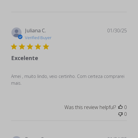
Publ
Juliana C.
01/30/25
date
Verified Buyer
Excelente
Amei , muito lindo, veio certinho. Com certeza comprarei
mais.
Was this review helpful?
0
0