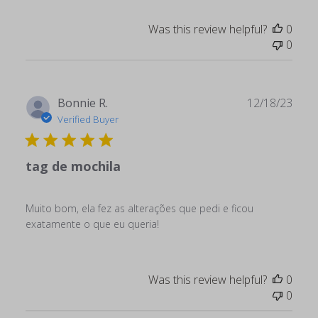
Was this review helpful?
0
0
Publ
Bonnie R.
12/18/23
date
Verified Buyer
tag de mochila
Muito bom, ela fez as alterações que pedi e ficou
exatamente o que eu queria!
Was this review helpful?
0
0