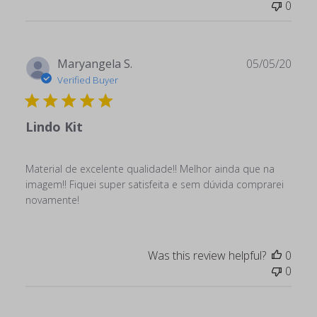
0
Publ
Maryangela S.
05/05/20
date
Verified Buyer
Lindo Kit
Material de excelente qualidade!! Melhor ainda que na
imagem!! Fiquei super satisfeita e sem dúvida comprarei
novamente!
Was this review helpful?
0
0