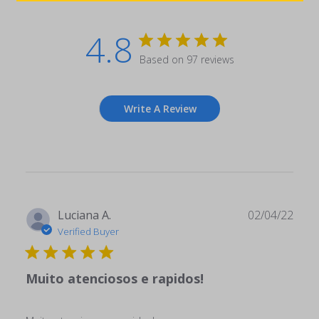
4.8
Based on 97 reviews
Write A Review
Publ
Luciana A.
02/04/22
date
Verified Buyer
Muito atenciosos e rapidos!