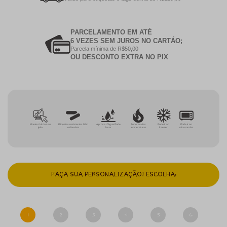
PARCELAMENTO EM ATÉ
6 VEZES SEM JUROS NO CARTÁO;
Parcela mínima de R$50,00
OU DESCONTO EXTRA NO PIX
Monte o kit do seu
Etiquetas resistentes Não
A prova d'água Pode
Suporta altas
Pode ir ao
Pode ir ao
jeito
esfarelam
lavar
temperaturas
freezer
microondas
FAÇA SUA PERSONALIZAÇÃO! ESCOLHA:
1
2
3
4
5
6