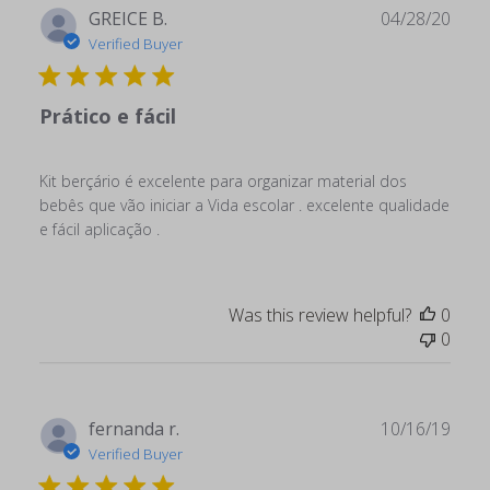
Publ
GREICE B.
04/28/20
date
Verified Buyer
Prático e fácil
Kit berçário é excelente para organizar material dos
bebês que vão iniciar a Vida escolar . excelente qualidade
e fácil aplicação .
Was this review helpful?
0
0
Publ
fernanda r.
10/16/19
date
Verified Buyer