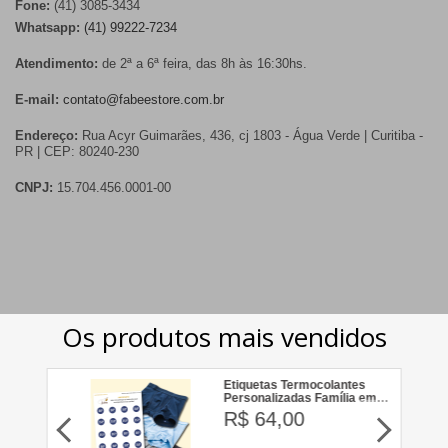
Fone:
(41) 3085-3434
Whatsapp:
(41) 99222-7234
Atendimento:
de 2ª a 6ª feira, das 8h às 16:30hs.
E-mail:
contato@fabeestore.com.br
Endereço:
Rua Acyr Guimarães, 436, cj 1803 - Água Verde | Curitiba -
PR | CEP: 80240-230
CNPJ:
15.704.456.0001-00