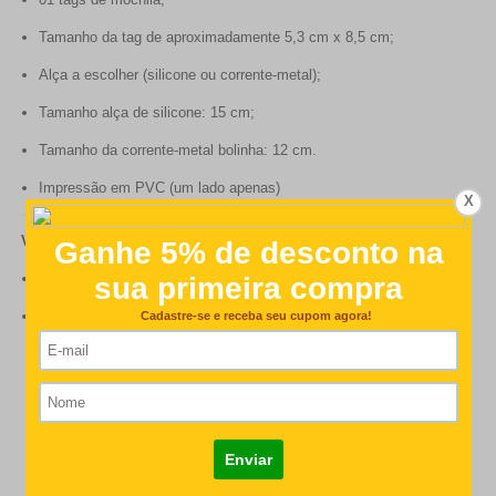
Tamanho da tag de aproximadamente 5,3 cm x 8,5 cm;
Alça a escolher (silicone ou corrente-metal);
Tamanho alça de silicone: 15 cm;
Tamanho da corrente-metal bolinha: 12 cm.
Impressão em PVC (um lado apenas)
X
VINIL PARA COPOS E MAMADEIRAS:
01 cartela com 14 etiquetas.
37 mm de diâmetro.
Customer Reviews