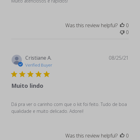
Muito atenciosos e rapidos!
Was this review helpful?
0
0
Publ
Cristiane A.
08/25/21
date
Verified Buyer
Muito lindo
Dá pra ver o carinho com que o kit foi feito. Tudo de boa
qualidade e muito delicado. Adorei!
Was this review helpful?
0