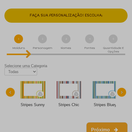
FAÇA SUA PERSONALIZAÇÃO! ESCOLHA:
1
2
3
4
5
Moldura
Personagem
Nomes
Fontes
Quantidade E
Opções
Selecione uma Categoria
‹
›
Stripes Sunny
Stripes Chic
Stripes Bluey
Próximo