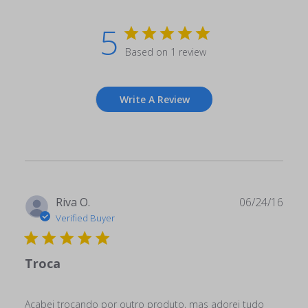
5
Based on 1 review
Write A Review
Publ
Riva O.
06/24/16
date
Verified Buyer
Troca
Acabei trocando por outro produto, mas adorei tudo