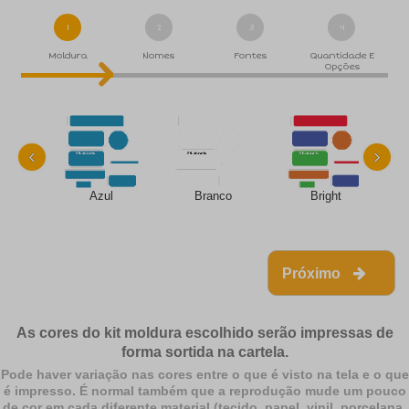
1
2
3
4
Moldura
Nomes
Fontes
Quantidade E
Opções
‹
›
Azul
Branco
Bright
Próximo
As cores do kit moldura escolhido serão impressas de
forma sortida na cartela.
Pode haver variação nas cores entre o que é visto na tela e o que
é impresso. É normal também que a reprodução mude um pouco
de cor em cada diferente material (tecido, papel, vinil, porcelana,