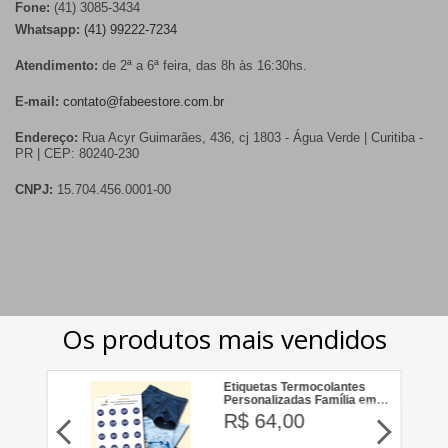
Fone:
(41) 3085-3434
Whatsapp:
(41) 99222-7234
Atendimento:
de 2ª a 6ª feira, das 8h às 16:30hs.
E-mail:
contato@fabeestore.com.br
Endereço:
Rua Acyr Guimarães, 436, cj 1803 - Água Verde | Curitiba -
PR | CEP: 80240-230
CNPJ:
15.704.456.0001-00