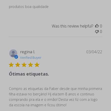
produtos boa qualidade
Was this review helpful?
0
0
Publ
regina l.
03/04/22
date
Verified Buyer
Ótimas etiquetas.
Compro as etiquetas da Faber desde que minha primeira
filha estava no berçário! Hj ela.tem 8 anos e continuo
comprando pra ela e o irmão! Desta vez fiz com a logo
da escola na imagem e ficou ótimo!