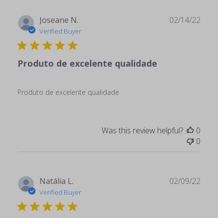
Publ
Joseane N.
02/14/22
date
Verified Buyer
Produto de excelente qualidade
Produto de excelente qualidade
Was this review helpful?
0
0
Publ
Natália L.
02/09/22
date
Verified Buyer