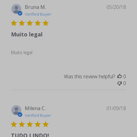
Publ
Bruna M.
05/20/18
date
Verified Buyer
Muito legal
Muito legal
Was this review helpful?
0
0
Publ
Milena C.
01/09/18
date
Verified Buyer
TUDO LINDO!