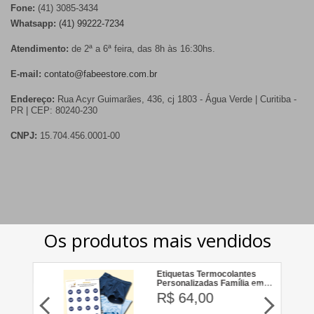
Fone:
(41) 3085-3434
Whatsapp:
(41) 99222-7234
Atendimento:
de 2ª a 6ª feira, das 8h às 16:30hs.
E-mail:
contato@fabeestore.com.br
Endereço:
Rua Acyr Guimarães, 436, cj 1803 - Água Verde | Curitiba -
PR | CEP: 80240-230
CNPJ:
15.704.456.0001-00