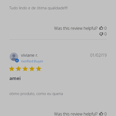
Tudo lindo e de ótima qualidade!!!!
Was this review helpful?
0
0
Publ
viviane r.
01/02/19
date
Verified Buyer
amei
otimo produto, como eu queria
Was this review helpful?
0