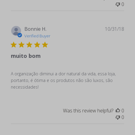
0
Publ
Bonnie H.
10/31/18
date
Verified Buyer
muito bom
A organização diminui a dor natural da vida, essa loja,
portanto, é ótima e os produtos não são luxos, são
necessidades!
Was this review helpful?
0
0