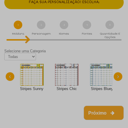
FAÇA SUA PERSONALIZAÇÃO! ESCOLHA:
1
2
3
4
5
Moldura
Personagem
Nomes
Fontes
Quantidade E
Opções
Selecione uma Categoria
‹
›
Stripes Sunny
Stripes Chic
Stripes Bluey
Próximo