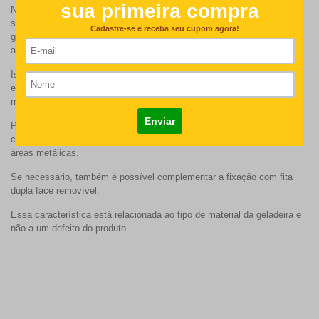
Nossos produtos imantados são desenvolvidos para aderir em
superfícies metálicas. No entanto, alguns modelos mais modernos de
geladeiras — especialmente as de acabamento inox — podem
apresentar menor capacidade magnética.
Isso acontece porque muitos desses modelos possuem uma camada
externa que reduz a atração do ímã, o que pode fazer com que peças
maiores não fiquem totalmente planas ou bem fixadas.
Para melhor desempenho, recomendamos a aplicação em superfícies
com maior atração magnética, como laterais da geladeira ou outras
áreas metálicas.
Se necessário, também é possível complementar a fixação com fita
dupla face removível.
Essa característica está relacionada ao tipo de material da geladeira e
não a um defeito do produto.