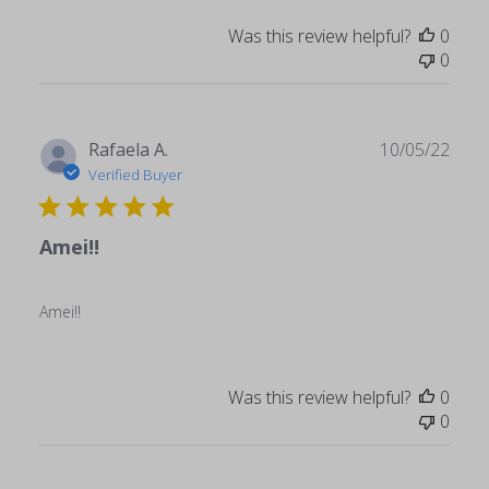
Was this review helpful?
0
0
Publ
Rafaela A.
10/05/22
date
Verified Buyer
Amei!!
Amei!!
Was this review helpful?
0
0