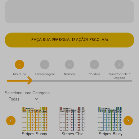
FAÇA SUA PERSONALIZAÇÃO! ESCOLHA:
1
2
3
4
5
Moldura
Personagem
Nomes
Fontes
Quantidade E
Opções
Selecione uma Categoria
‹
›
Stripes Sunny
Stripes Chic
Stripes Bluey