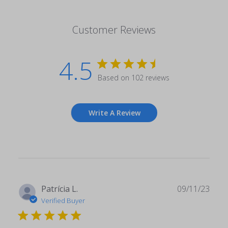
Customer Reviews
4.5
Based on 102 reviews
Write A Review
Publ
Patrícia L.
09/11/23
date
Verified Buyer