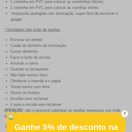
1 cestinha em PVC para colocar as estrelinhas felizes;
1 cestinha em PVC para colocar as carinhas tristes:
Impressão protegida com laminação, super fácil de escrever e
apagar.
* Atividades dos imãs de tarefas:
Escovar os dentes
Cuidar do bichinho de estimação
Comer direitinho
Fazer a lição da escola
Arrumar a cama
Guardar os brinquedos
Não falar nomes feios
Obedecer a mamãe e o papai
Tomar banho sem birra
Dormir no horário
Acordar sem reclamar
Ir para a escola sem reclamar
ATENÇÃO
: não é possível substituir as tarefas impressas nos imãs
X
que acompanham o quadro.
⚠️
Importante sobre a fixação em geladeiras