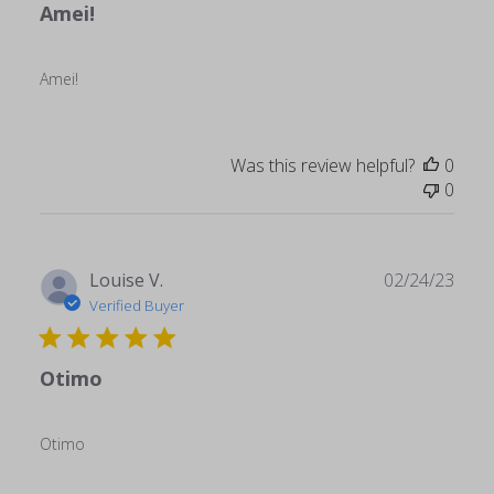
Amei!
Amei!
Was this review helpful?
0
0
Publ
Louise V.
02/24/23
date
Verified Buyer
Otimo
Otimo