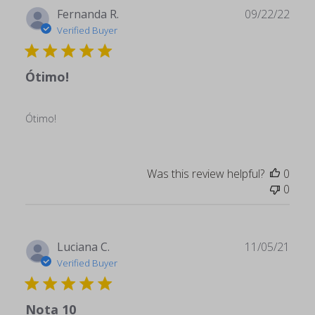
Publ
Fernanda R.
09/22/22
date
Verified Buyer
Ótimo!
Ótimo!
Was this review helpful?
0
0
Publ
Luciana C.
11/05/21
date
Verified Buyer
Nota 10