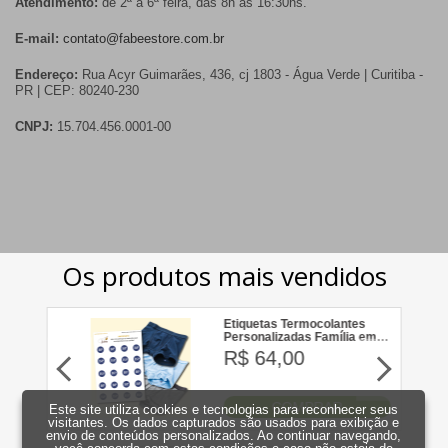
Atendimento:
de 2ª a 6ª feira, das 8h às 16:30hs.
E-mail:
contato@fabeestore.com.br
Endereço:
Rua Acyr Guimarães, 436, cj 1803 - Água Verde | Curitiba -
PR | CEP: 80240-230
CNPJ:
15.704.456.0001-00
Este site utiliza cookies e tecnologias para reconhecer seus
visitantes. Os dados capturados são usados para exibição e
envio de conteúdos personalizados. Ao continuar navegando,