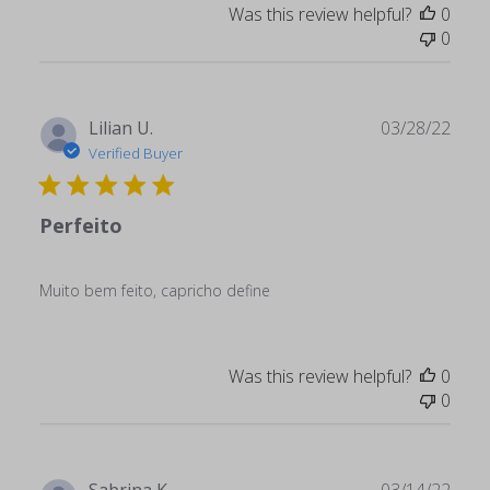
Was this review helpful?
0
0
Publ
Lilian U.
03/28/22
date
Verified Buyer
Perfeito
Muito bem feito, capricho define
Was this review helpful?
0
0
Publ