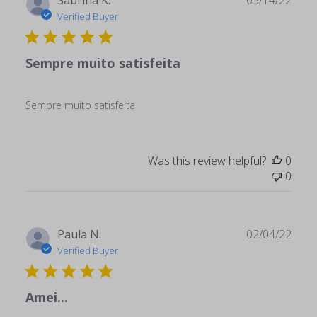
Sabrina K.
03/14/22
date
Verified Buyer
Sempre muito satisfeita
Sempre muito satisfeita
Was this review helpful?
0
0
Publ
Paula N.
02/04/22
date
Verified Buyer
Amei...