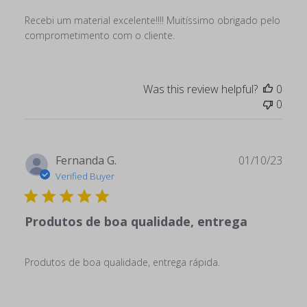
Recebi um material excelente!!!! Muitíssimo obrigado pelo
comprometimento com o cliente.
Was this review helpful?
0
0
Publ
Fernanda G.
01/10/23
date
Verified Buyer
Produtos de boa qualidade, entrega
Produtos de boa qualidade, entrega rápida.