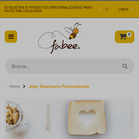
ETIQUETAS E PRODUTOS PERSONALIZADOS PARA
|
LINKS
FACILITAR A SUA VIDA
0
Home
Jogo Americano Personalizado